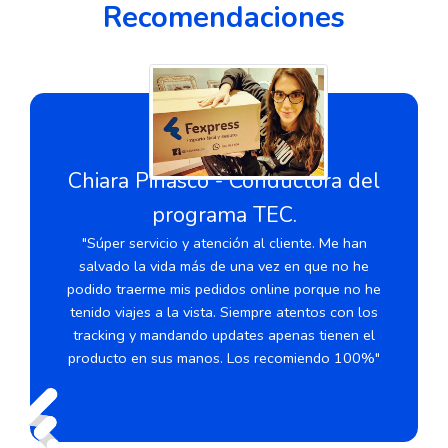
Recomendaciones
Chiara Pinasco - Conductora del
programa TEC.
"Súper servicio y atención al cliente. Me han
salvado la vida más de una vez en que no he
podido traerme mis pedidos online porque no he
tenido viajes a la vista. Siempre atentos con los
tracking y mandando updates apenas tienen el
producto en sus manos. Los recomiendo 100%"